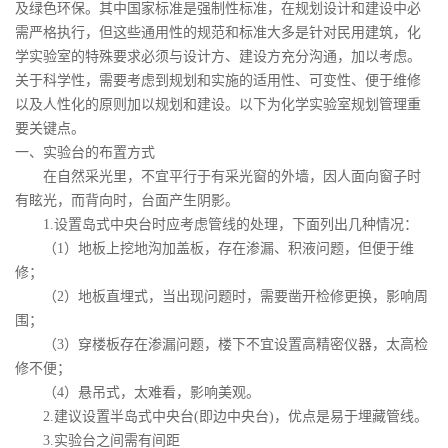
及绿色环保。其中国家标准是强制性标准，在规划设计和建设中必
需严格执行，但这些通用性的规范和标准大多是针对民用建筑，化
学实验室的特殊要求必须与设计方、建设方充分沟通，加以考虑。
关于科学性，需要考虑到规划和实施的适用性、可变性、便于维修
以及人性化的原则加以规划和建设。以下为化学实验室规划管理重
要关键点。
一、实验台的布置方式
在自然采光里，不宜平行于有采光窗的外墙，因人面向窗子时
有眩光，而背向时，台面产生阴影。
1.设置岛式中央台时应考虑管线的处理，下面列出几种情况：
（1）地板上挖地沟加盖板，存在渗漏、积液问题，但便于维
修；
（2）地板直埋式，当出现问题时，需要凿开检修更换，影响周
围；
（3）穿楼板存在渗漏问题，楼下不宜设置高精密仪器，太高检
修不便；
（4）悬吊式，太难看，影响美观。
2.建议设置半岛式中央台(即边中央台)，优点是易于埋藏管线。
3.实验台之间需有间距