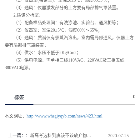
（2）仪器室(摄谱室)：室温20±5℃，湿度65±5 %；
（3）通风：仪器激发部分的上方要有局部排气罩装置。
2.质谱分析室：
（1）配备样品处理间：有洗涤池、实验台、通风柜等；
（2）仪器室：室温20±5℃，湿度60%～65%；
（3）通风：质谱仪有汞蒸汽逸出，室内需局部通风，仪器上方
要有局部排气罩装置；
（4）供水：水压不低于2Kg/Cm2；
（5）供电电源：需单相三线110VAC、220VAC及三相五线
380VAC电源。
0
标签
本文网址：
http://www.whsgjyqyb.com/news/423.html
上一篇：
新高考选科到底该不该放弃物理？
2020-07-25