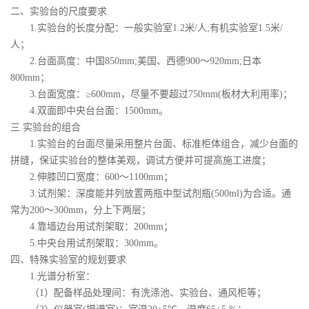
二、实验台的尺度要求
1.实验台的长度分配：一般实验室1.2米/人;有机实验室1.5米/
人；
2.台面高度：中国850mm;美国、西德900～920mm;日本
800mm；
3.台面宽度：≥600mm，尽量不要超过750mm(板材大利用率)；
4.双面即中央台台面：1500mm。
三.实验台的组合
1.实验台的台面尽量采用整片台面、标准柜体组合，减少台面的
拼缝，保证实验台的整体美观，调试方便并可提高施工进度；
2.伸膝凹口宽度：600～1100mm；
3.试剂架：深度能并列放置两瓶中型试剂瓶(500ml)为合适。通
常为200～300mm，分上下两层；
4.靠墙边台用试剂架取：200mm；
5.中央台用试剂架取：300mm。
四、特殊实验室的规划要求
1.光谱分析室：
（1）配备样品处理间：有洗涤池、实验台、通风柜等；